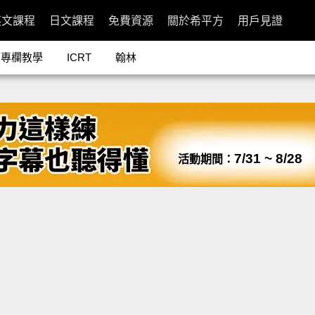
英文課程
日文課程
免費資源
關於希平方
用戶見證
專欄教學
ICRT
翰林
7/31 ~ 8/28
活動期間：