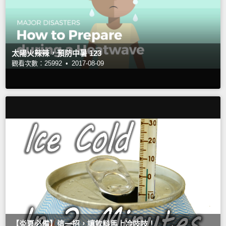
太陽火辣辣，預防中暑 123
觀看次數：25992 •
2017-08-09
【炎夏必備】這一招，讓飲料馬上冷吱吱！