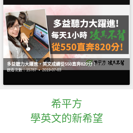
多益聽力大躍進，英文成績從550直奔820分！
觀看次數：15787 •
2019-07-03
希平方
學英文的新希望