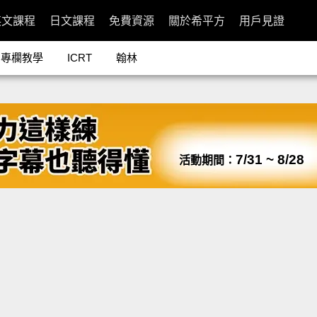
英文課程
日文課程
免費資源
關於希平方
用戶見證
專欄教學
ICRT
翰林
7/31 ~ 8/28
活動期間：