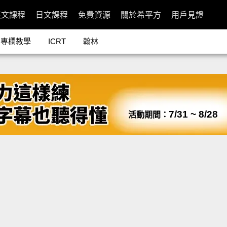
英文課程
日文課程
免費資源
關於希平方
用戶見證
專欄教學
ICRT
翰林
7/31 ~ 8/28
活動期間：