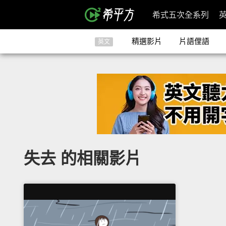
希式五次全系列
精選影片
片語俚語
英文
失去 的相關影片