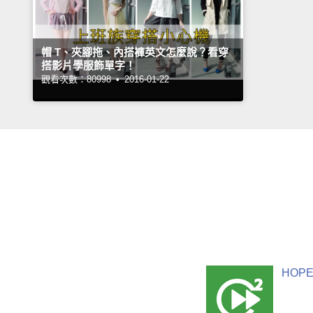
帽 T、夾腳拖、內搭褲英文怎麼說？看穿
搭影片學服飾單字！
觀看次數：80998 •
2016-01-22
HOPE