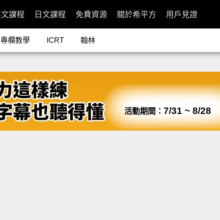
英文課程
日文課程
免費資源
關於希平方
用戶見證
專欄教學
ICRT
翰林
7/31 ~ 8/28
活動期間：