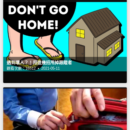
遇到壞人？！用這幾招甩掉跟蹤者
觀看次數：16512 •
2021-05-11