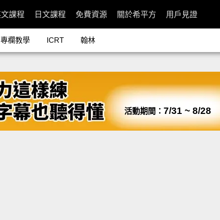
英文課程
日文課程
免費資源
關於希平方
用戶見證
專欄教學
ICRT
翰林
7/31 ~ 8/28
活動期間：