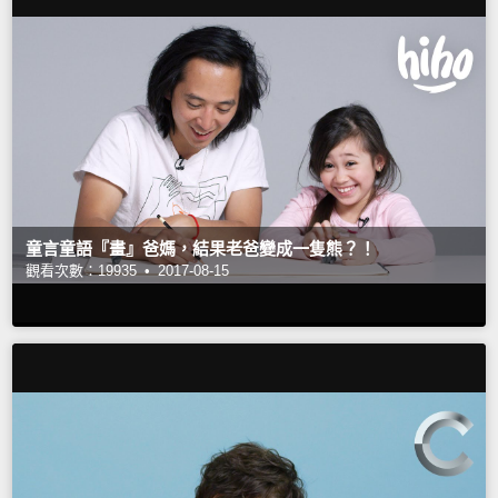
童言童語『畫』爸媽，結果老爸變成一隻熊？！
觀看次數：19935 •
2017-08-15