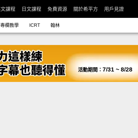
英文課程
日文課程
免費資源
關於希平方
用戶見證
專欄教學
ICRT
翰林
7/31 ~ 8/28
活動期間：