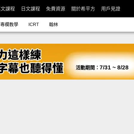
英文課程
日文課程
免費資源
關於希平方
用戶見證
專欄教學
ICRT
翰林
7/31 ~ 8/28
活動期間：