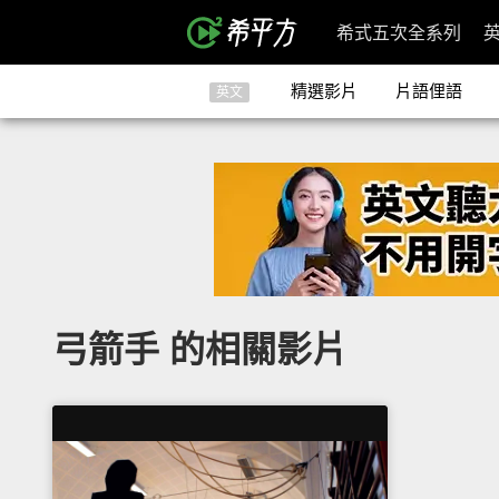
希式五次全系列
精選影片
片語俚語
英文
弓箭手 的相關影片