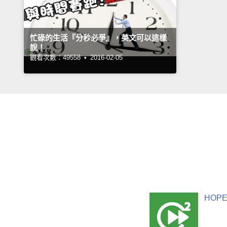
忙碌的生活『分秒必爭』，英文可以這樣
說！
觀看次數：49558 •
2016-02-05
HOPE