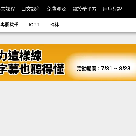
英文課程
日文課程
免費資源
關於希平方
用戶見證
專欄教學
ICRT
翰林
7/31 ~ 8/28
活動期間：