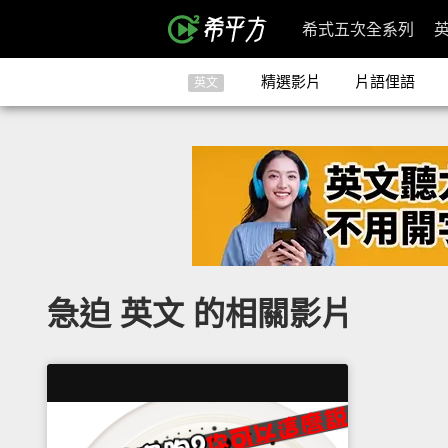
希式五次全系列
精選影片
片語俚語
英文
急迫 英文 的相關影片