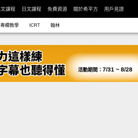
英文課程
日文課程
免費資源
關於希平方
用戶見證
專欄教學
ICRT
翰林
7/31 ~ 8/28
活動期間：