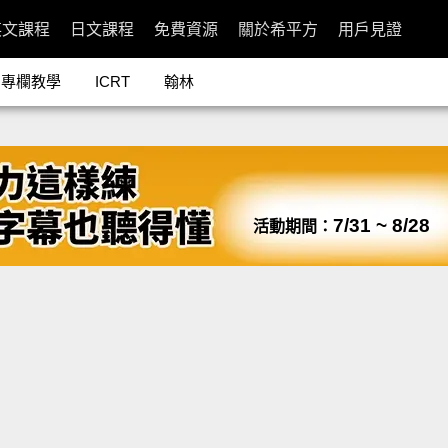
英文課程
日文課程
免費資源
關於希平方
用戶見證
專欄教學
ICRT
翰林
7/31 ~ 8/28
活動期間：