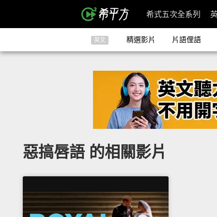
希式五次全系列
精選影片
片語俚語
英文
惡搞唇語 的相關影片