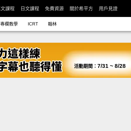
英文課程
日文課程
免費資源
關於希平方
用戶見證
專欄教學
ICRT
翰林
7/31 ~ 8/28
活動期間：