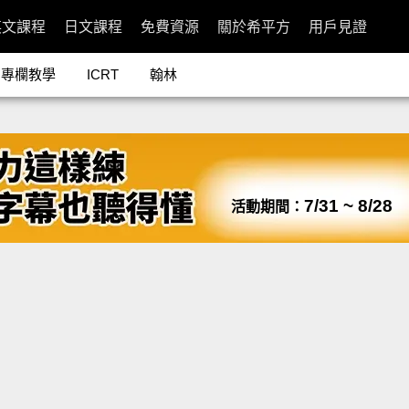
英文課程
日文課程
免費資源
關於希平方
用戶見證
專欄教學
ICRT
翰林
7/31 ~ 8/28
活動期間：