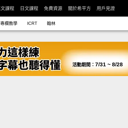
英文課程
日文課程
免費資源
關於希平方
用戶見證
專欄教學
ICRT
翰林
7/31 ~ 8/28
活動期間：