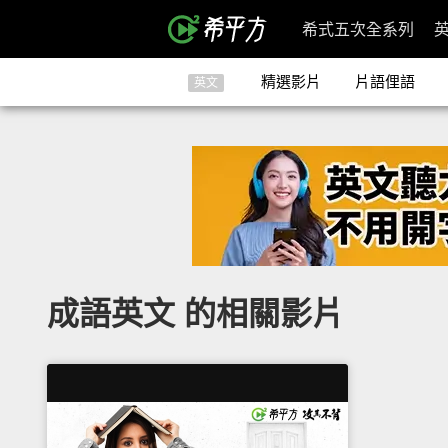
希式五次全系列
精選影片
片語俚語
英文
成語英文 的相關影片