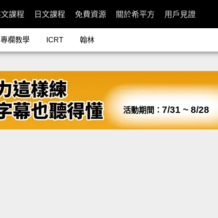
英文課程
日文課程
免費資源
關於希平方
用戶見證
專欄教學
ICRT
翰林
7/31 ~ 8/28
活動期間：