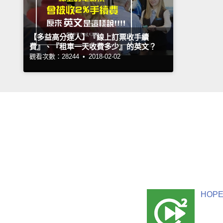
【多益高分達人】『線上訂票收手續
費』、『租車一天收費多少』的英文？
觀看次數：28244 •
2018-02-02
HOPE