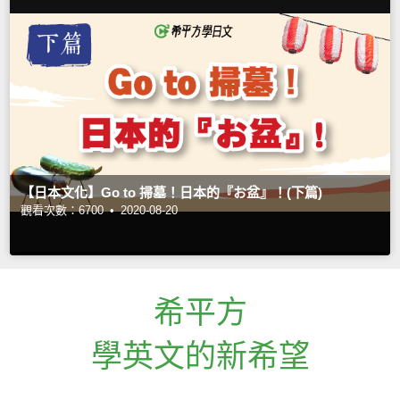
【日本文化】Go to 掃墓！日本的『お盆』！(下篇)
觀看次數：6700 •
2020-08-20
希平方
學英文的新希望