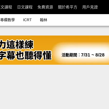
英文課程
日文課程
免費資源
關於希平方
用戶見證
專欄教學
ICRT
翰林
7/31 ~ 8/28
活動期間：