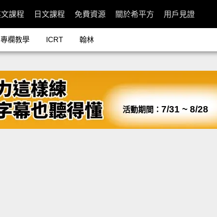
英文課程
日文課程
免費資源
關於希平方
用戶見證
專欄教學
ICRT
翰林
7/31 ~ 8/28
活動期間：