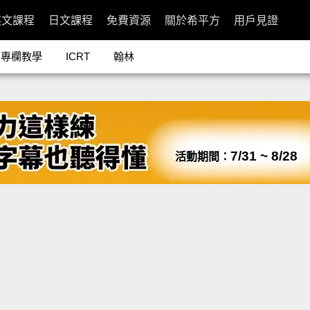
英文課程
日文課程
免費資源
關於希平方
用戶見證
專欄教學
ICRT
翰林
7/31 ~ 8/28
活動期間：