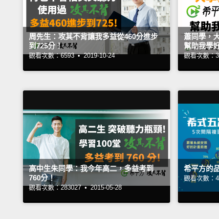
周先生：攻其不背讓我多益從460分進步
蕭同學，
到725分！
幫助我學
觀看次數：6593 •
2019-10-24
觀看次數：30
高中生朱同學：我今年高二，多益考到
希平方的
760分！
觀看次數：44
觀看次數：283027 •
2015-05-28