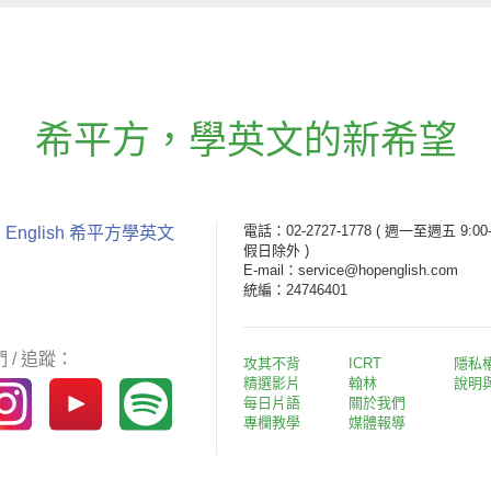
希平方
，
學英文的新希望
電話：02-2727-1778
( 週一至週五 9:00-
 English 希平方學英文
假日除外 )
E-mail：service@hopenglish.com
統編：24746401
 / 追蹤：
攻其不背
ICRT
隱私
精選影片
翰林
說明
每日片語
關於我們
專欄教學
媒體報導