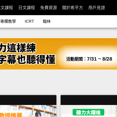
英文課程
日文課程
免費資源
關於希平方
用戶見證
專欄教學
ICRT
翰林
7/31 ~ 8/28
活動期間：