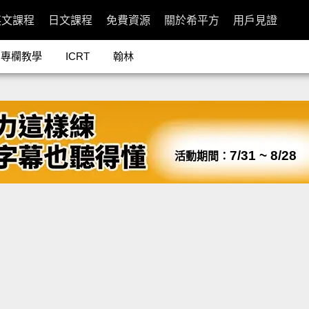
英文課程
日文課程
免費資源
關於希平方
用戶見證
專欄教學
ICRT
翰林
7/31 ~ 8/28
活動期間：