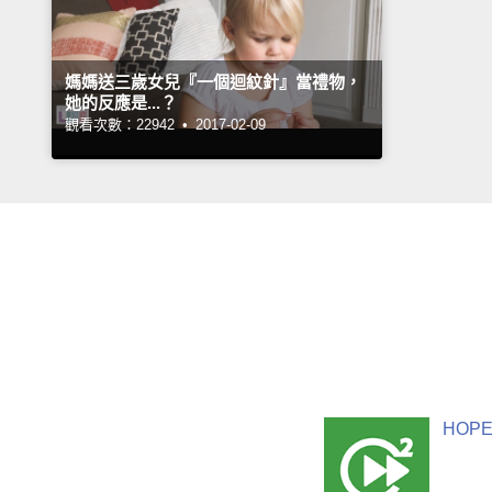
媽媽送三歲女兒『一個迴紋針』當禮物，
她的反應是...？
觀看次數：22942 •
2017-02-09
HOPE