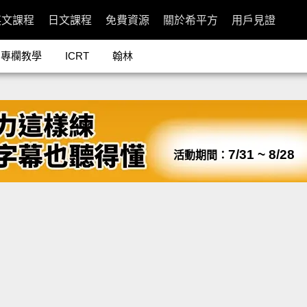
英文課程
日文課程
免費資源
關於希平方
用戶見證
專欄教學
ICRT
翰林
7/31 ~ 8/28
活動期間：