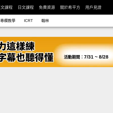
英文課程
日文課程
免費資源
關於希平方
用戶見證
專欄教學
ICRT
翰林
7/31 ~ 8/28
活動期間：