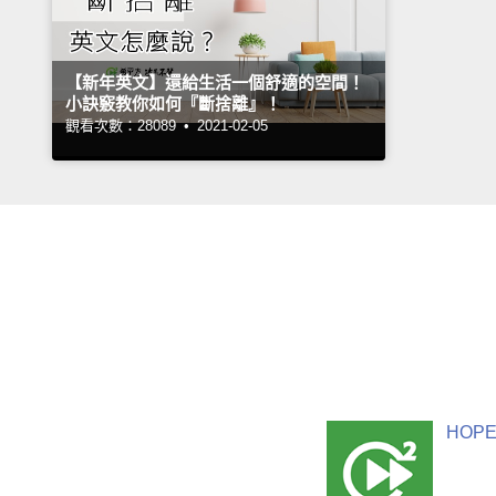
【新年英文】還給生活一個舒適的空間！
小訣竅教你如何『斷捨離』！
觀看次數：28089 •
2021-02-05
HOPE