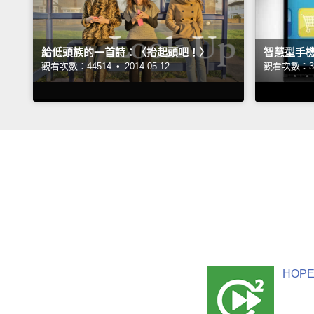
給低頭族的一首詩：〈抬起頭吧！〉
智慧型手
觀看次數：44514 •
2014-05-12
觀看次數：39
HOPE