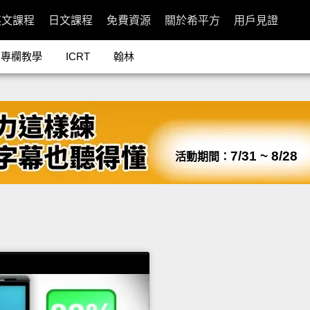
英文課程
日文課程
免費資源
關於希平方
用戶見證
專欄教學
ICRT
翰林
7/31 ~ 8/28
活動期間：