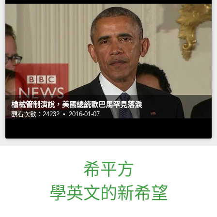
槍械管制演說，美國總統歐巴馬罕見落淚
觀看次數：24232 •
2016-01-07
希平方
學英文的新希望