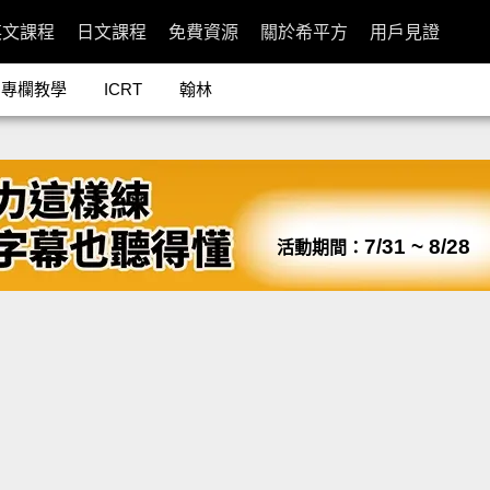
英文課程
日文課程
免費資源
關於希平方
用戶見證
專欄教學
ICRT
翰林
7/31 ~ 8/28
活動期間：