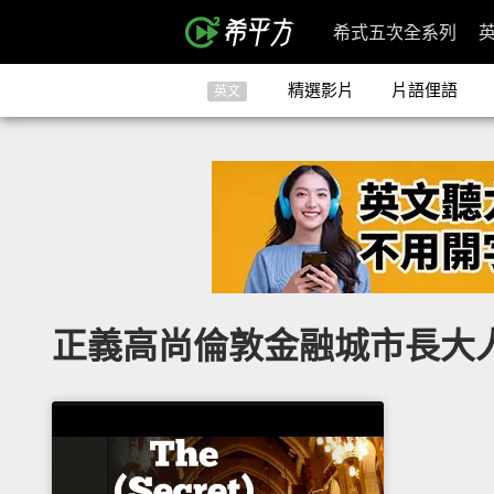
希式五次全系列
精選影片
片語俚語
英文
正義高尚倫敦金融城市長大人