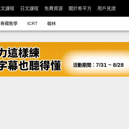
英文課程
日文課程
免費資源
關於希平方
用戶見證
專欄教學
ICRT
翰林
7/31 ~ 8/28
活動期間：