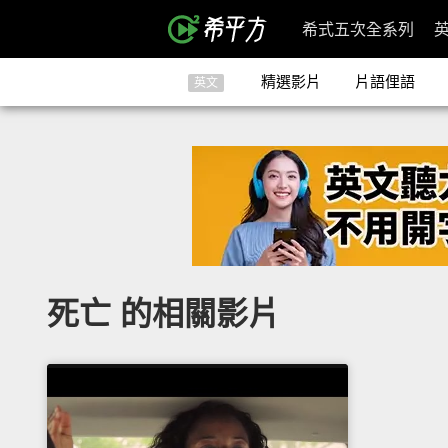
希式五次全系列
精選影片
片語俚語
英文
死亡 的相關影片