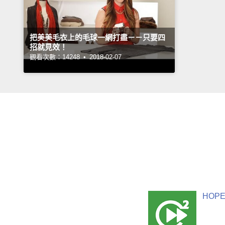
把美美毛衣上的毛球一網打盡－－只要四
招就見效！
觀看次數：14248 •
2018-02-07
HOPE