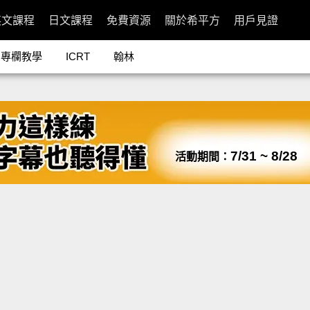
英文課程
日文課程
免費資源
關於希平方
用戶見證
專欄教學
ICRT
翰林
7/31 ~ 8/28
活動期間：