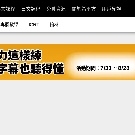
英文課程
日文課程
免費資源
關於希平方
用戶見證
專欄教學
ICRT
翰林
7/31 ~ 8/28
活動期間：