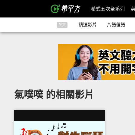
希式五次全系列
精選影片
片語俚語
英文
氣噗噗 的相關影片