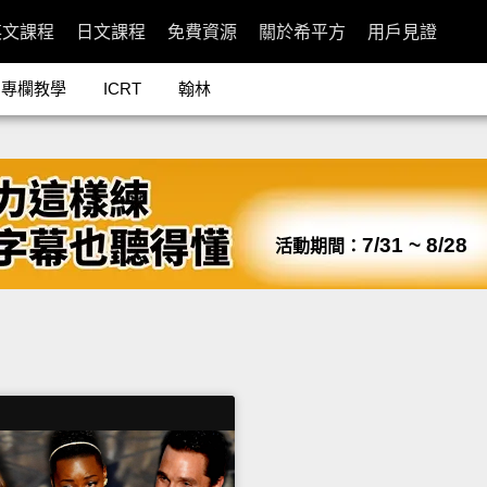
英文課程
日文課程
免費資源
關於希平方
用戶見證
專欄教學
ICRT
翰林
7/31 ~ 8/28
活動期間：