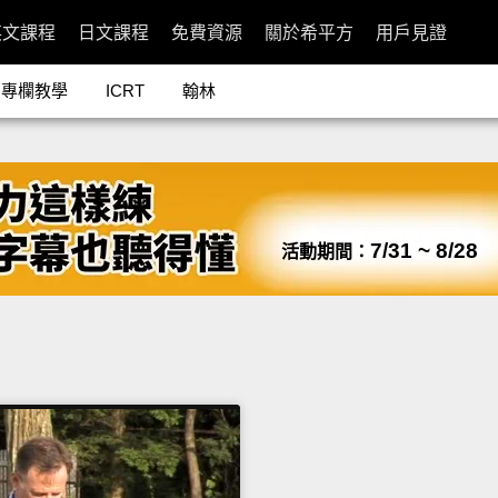
英文課程
日文課程
免費資源
關於希平方
用戶見證
專欄教學
ICRT
翰林
7/31 ~ 8/28
活動期間：