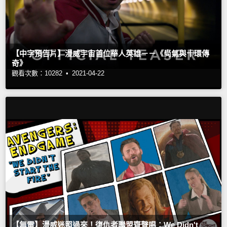
【中字預告片】漫威宇宙首位華人英雄－－《尚氣與十環傳
奇》
觀看次數：10282 •
2021-04-22
【無雷】漫威迷照過來！復仇者聯盟齊聲唱：We Didn't