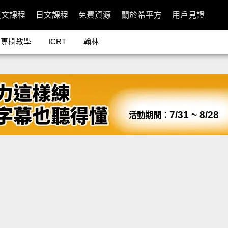
英文課程
日文課程
免費資源
關於希平方
用戶見證
專欄教學
ICRT
翰林
7/31 ~ 8/28
活動期間：