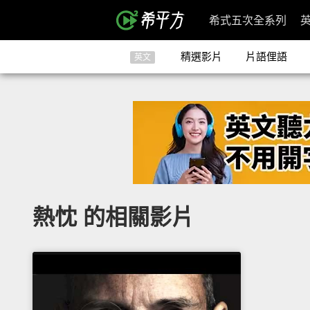
希式五次全系列
精選影片
片語俚語
英文
熱忱 的相關影片