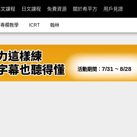
英文課程
日文課程
免費資源
關於希平方
用戶見證
專欄教學
ICRT
翰林
7/31 ~ 8/28
活動期間：