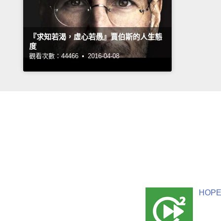
『求知若渴，虛心若愚』賈伯斯的人生態
度
觀看次數：44466 •
2016-04-08
HOPE