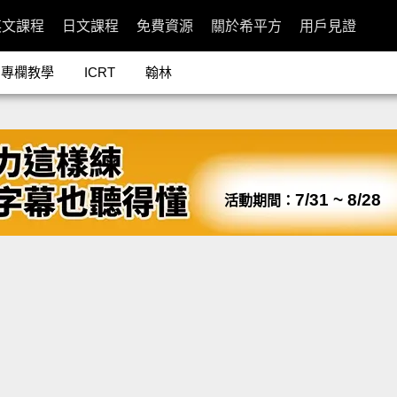
英文課程
日文課程
免費資源
關於希平方
用戶見證
專欄教學
ICRT
翰林
7/31 ~ 8/28
活動期間：