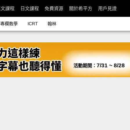
英文課程
日文課程
免費資源
關於希平方
用戶見證
專欄教學
ICRT
翰林
7/31 ~ 8/28
活動期間：