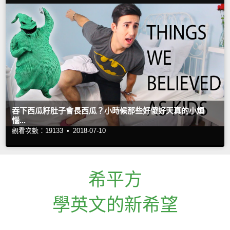
吞下西瓜籽肚子會長西瓜？小時候那些好傻好天真的小煩
惱...
觀看次數：19133 •
2018-07-10
希平方
學英文的新希望