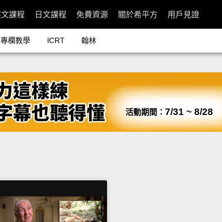
英文課程
日文課程
免費資源
關於希平方
用戶見證
專欄教學
ICRT
翰林
7/31 ~ 8/28
活動期間：