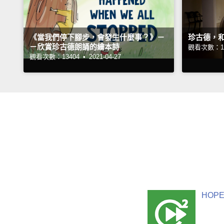
《當我們停下腳步，會發生什麼事？》－
珍古德，
－欣賞珍古德朗誦的繪本詩
觀看次數：19
觀看次數：13404 •
2021-04-27
HOPE