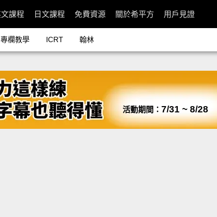
英文課程
日文課程
免費資源
關於希平方
用戶見證
專欄教學
ICRT
翰林
7/31 ~ 8/28
活動期間：