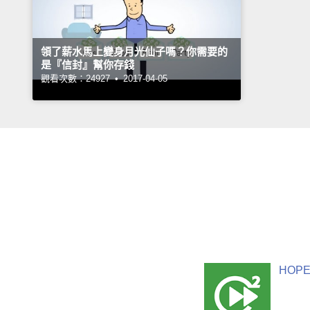
領了薪水馬上變身月光仙子嗎？你需要的
是『信封』幫你存錢
觀看次數：24927 •
2017-04-05
HOPE