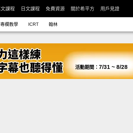
英文課程
日文課程
免費資源
關於希平方
用戶見證
專欄教學
ICRT
翰林
7/31 ~ 8/28
活動期間：