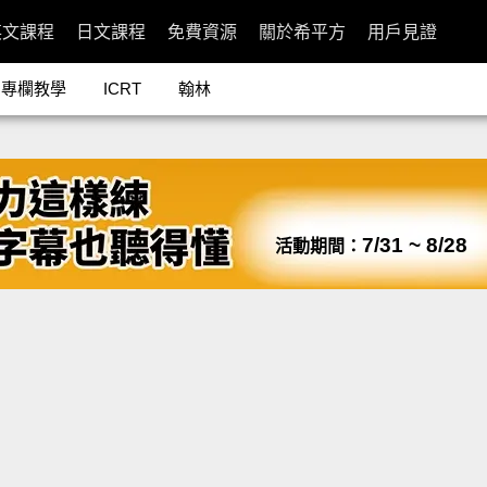
英文課程
日文課程
免費資源
關於希平方
用戶見證
專欄教學
ICRT
翰林
7/31 ~ 8/28
活動期間：