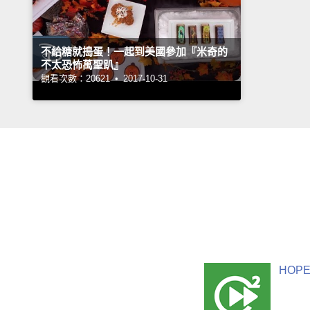
不給糖就搗蛋！一起到美國參加『米奇的
不太恐怖萬聖趴』
觀看次數：20621 •
2017-10-31
HOPE