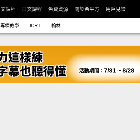
英文課程
日文課程
免費資源
關於希平方
用戶見證
專欄教學
ICRT
翰林
7/31 ~ 8/28
活動期間：