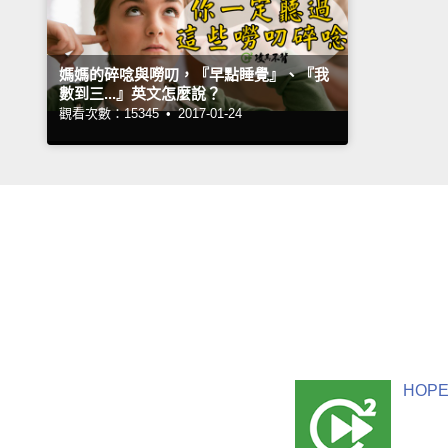
媽媽的碎唸與嘮叨，『早點睡覺』、『我
數到三...』英文怎麼說？
觀看次數：15345 •
2017-01-24
HOPE