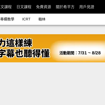
英文課程
日文課程
免費資源
關於希平方
用戶見證
專欄教學
ICRT
翰林
7/31 ~ 8/28
活動期間：