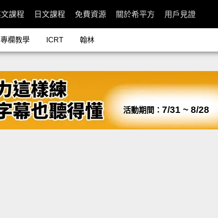
英文課程
日文課程
免費資源
關於希平方
用戶見證
專欄教學
ICRT
翰林
7/31 ~ 8/28
活動期間：