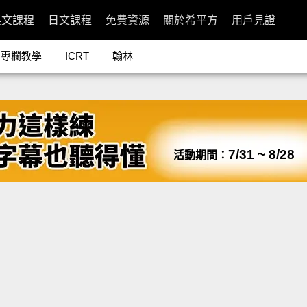
英文課程
日文課程
免費資源
關於希平方
用戶見證
專欄教學
ICRT
翰林
7/31 ~ 8/28
活動期間：