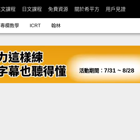
英文課程
日文課程
免費資源
關於希平方
用戶見證
專欄教學
ICRT
翰林
7/31 ~ 8/28
活動期間：